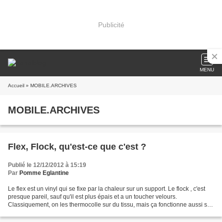
Publicité
MENU
Accueil
» MOBILE.ARCHIVES
MOBILE.ARCHIVES
Flex, Flock, qu'est-ce que c'est ?
Publié le 12/12/2012 à 15:19
Par
Pomme Eglantine
Le flex est un vinyl qui se fixe par la chaleur sur un support. Le flock , c'est
presque pareil, sauf qu'il est plus épais et a un toucher velours.
Classiquement, on les thermocolle sur du tissu, mais ça fonctionne aussi sur
d'autres supports : du bois,...