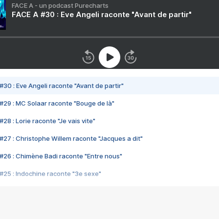
FACE A - un podcast Purecharts
FACE A #30 : Eve Angeli raconte "Avant de partir"
#30 : Eve Angeli raconte "Avant de partir"
#29 : MC Solaar raconte "Bouge de là"
28 : Lorie raconte "Je vais vite"
#27 : Christophe Willem raconte "Jacques a dit"
#26 : Chimène Badi raconte "Entre nous"
#25 : Indochine raconte "3e sexe"
#24 : Zaho raconte "C'est chelou"
#23 : Patrick Bruel raconte "Au café des délices"