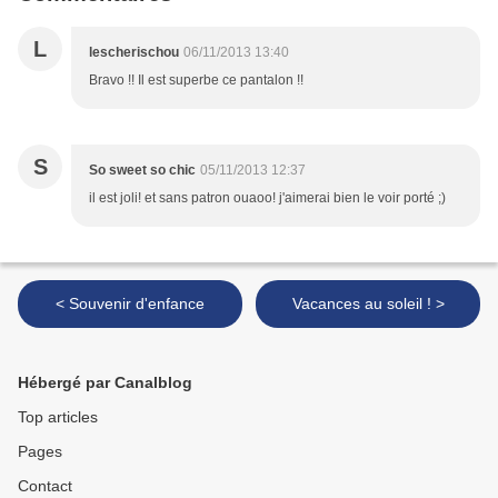
L
lescherischou
06/11/2013 13:40
Bravo !! Il est superbe ce pantalon !!
S
So sweet so chic
05/11/2013 12:37
il est joli! et sans patron ouaoo! j'aimerai bien le voir porté ;)
< Souvenir d'enfance
Vacances au soleil ! >
Hébergé par Canalblog
Top articles
Pages
Contact