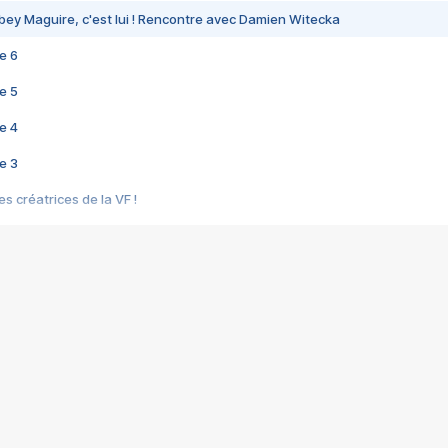
bey Maguire, c'est lui ! Rencontre avec Damien Witecka
e 6
e 5
e 4
e 3
s créatrices de la VF !
e 2
e 1
e Mektoub My Love arrive enfin ! Rencontre avec Shaïn Boumedine et Sal
i : après Toni en famille
elle réalise le bouleversant Dites lui que je l'aime
ais ! Rencontre autour de Vie privée de Rebecca Zlotowski