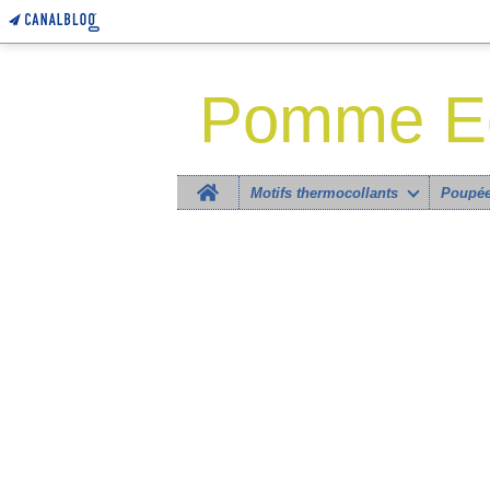
Pomme Eg
Home
Motifs thermocollants
Poupée