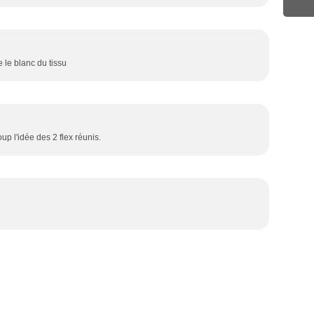
Avr
Ma
Fév
Jan
le le blanc du tissu
up l'idée des 2 flex réunis.