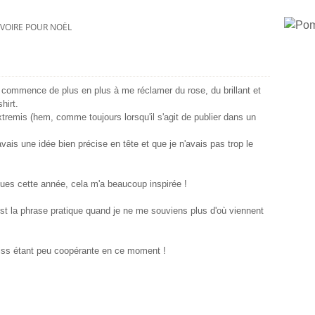
'IVOIRE POUR NOËL
 commence de plus en plus à me réclamer du rose, du brillant et
hirt.
tremis (hem, comme toujours lorsqu'il s'agit de publier dans un
ais une idée bien précise en tête et que je n'avais pas trop le
ques cette année, cela m'a beaucoup inspirée !
est la phrase pratique quand je ne me souviens plus d'où viennent
 miss étant peu coopérante en ce moment !