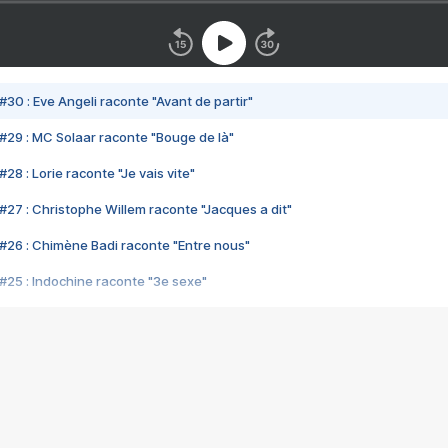
#30 : Eve Angeli raconte "Avant de partir"
#29 : MC Solaar raconte "Bouge de là"
28 : Lorie raconte "Je vais vite"
#27 : Christophe Willem raconte "Jacques a dit"
#26 : Chimène Badi raconte "Entre nous"
#25 : Indochine raconte "3e sexe"
#24 : Zaho raconte "C'est chelou"
#23 : Patrick Bruel raconte "Au café des délices"
#22 : Kyo raconte "Le chemin"
#21 : Nolwenn Leroy raconte "Cassé"