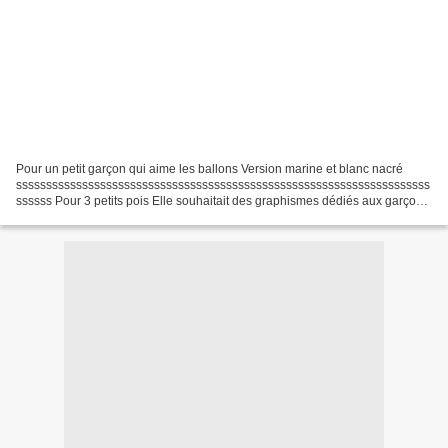
Pour un petit garçon qui aime les ballons Version marine et blanc nacré
sssssssssssssssssssssssssssssssssssssssssssssssssssssssssssssssssssss
ssssss Pour 3 petits pois Elle souhaitait des graphismes dédiés aux garçons
et une arabesque pour la touche féminine...