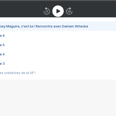
bey Maguire, c'est lui ! Rencontre avec Damien Witecka
e 6
e 5
e 4
e 3
s créatrices de la VF !
e 2
e 1
e Mektoub My Love arrive enfin ! Rencontre avec Shaïn Boumedine et Sal
i : après Toni en famille