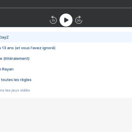
 DayZ
 a 13 ans (et vous l'avez ignoré)
e (littéralement)
im Rayan
 toutes les règles
s les jeux vidéo
us choquant de Rockstar ? - Le scandale BULLY
e plus moche de Steam
du RÊVE tourne au CAUCHEMAR