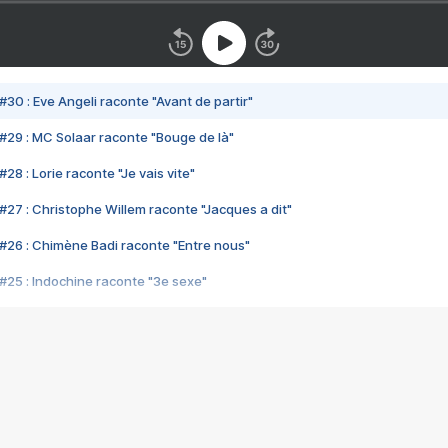
#30 : Eve Angeli raconte "Avant de partir"
#29 : MC Solaar raconte "Bouge de là"
28 : Lorie raconte "Je vais vite"
#27 : Christophe Willem raconte "Jacques a dit"
#26 : Chimène Badi raconte "Entre nous"
#25 : Indochine raconte "3e sexe"
#24 : Zaho raconte "C'est chelou"
#23 : Patrick Bruel raconte "Au café des délices"
#22 : Kyo raconte "Le chemin"
#21 : Nolwenn Leroy raconte "Cassé"