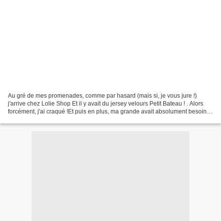
Au gré de mes promenades, comme par hasard (mais si, je vous jure !)
j'arrive chez Lolie Shop Et il y avait du jersey velours Petit Bateau ! . Alors
forcément, j'ai craqué !Et puis en plus, ma grande avait absolument besoin
d'un pyjama, ça tombait bien,...