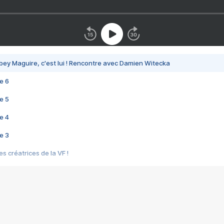
bey Maguire, c'est lui ! Rencontre avec Damien Witecka
e 6
e 5
e 4
e 3
s créatrices de la VF !
e 2
e 1
e Mektoub My Love arrive enfin ! Rencontre avec Shaïn Boumedine et Sal