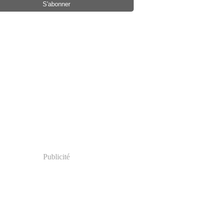
il
(2)
rs
(1)
rier
(7)
vier
(8)
Publicité