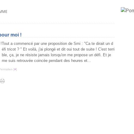
EMME
 pour moi !
Tout a commencé par une proposition de Smi : "Ca te dirait un d
éfi tricot ? " Et voilà, j'ai plongé et dit oui tout de suite ! C'est terri
ble, ça, je ne résiste jamais lorsqu'on me propose un défi. Et je
me suis retrouvée coincée pendant des heures et...
Permalien [
#
]