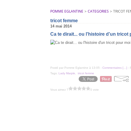
POMME EGLANTINE
>
CATEGORIES
>
TRICOT F
tricot femme
14 mai 2014
Ca te dirait... ou l'histoire d'un tricot
Posté par Pomme Eglantine à 13:05 -
Commentaires [
…
]
- 
Tags:
Lady Marple
,
tricot femme
Vous aimez ?
0 vote