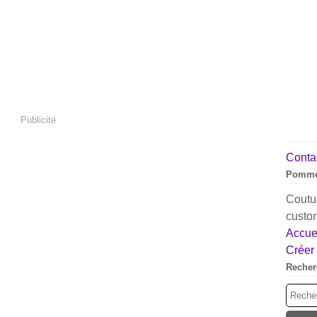
Publicité
Contac
Pomme
Coutur
custom
Accuei
Créer
Recher