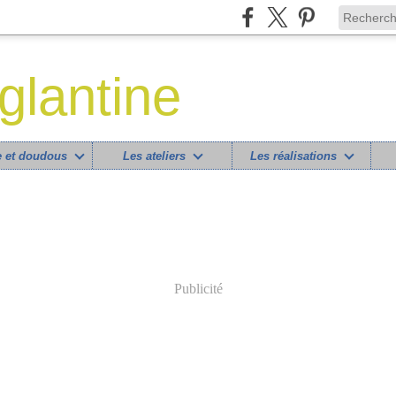
lantine
 et doudous
Les ateliers
Les réalisations
Publicité