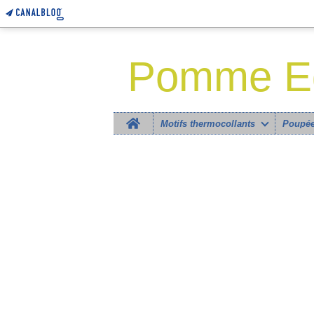
Pomme Eg
Home
Motifs thermocollants
Poupée