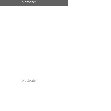
il
(2)
rs
(1)
rier
(7)
vier
(8)
Publicité