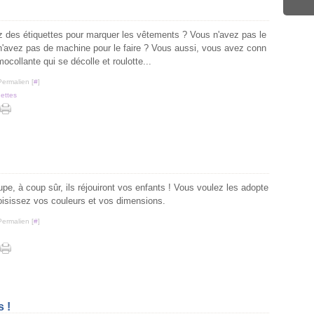
 des étiquettes pour marquer les vêtements ? Vous n'avez pas le
'avez pas de machine pour le faire ? Vous aussi, vous avez conn
ocollante qui se décolle et roulotte...
Permalien [
#
]
uettes
pe, à coup sûr, ils réjouiront vos enfants ! Vous voulez les adopte
oisissez vos couleurs et vos dimensions.
Permalien [
#
]
 !