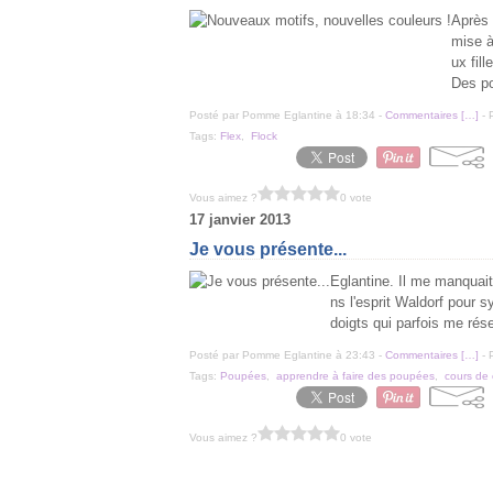
Après 
mise à
ux fil
Des p
Posté par Pomme Eglantine à 18:34 -
Commentaires [
…
]
- 
Tags:
Flex
,
Flock
Vous aimez ?
0 vote
17 janvier 2013
Je vous présente...
Eglantine. Il me manquait
ns l'esprit Waldorf pour s
doigts qui parfois me rés
Posté par Pomme Eglantine à 23:43 -
Commentaires [
…
]
- 
Tags:
Poupées
,
apprendre à faire des poupées
,
cours de 
Vous aimez ?
0 vote