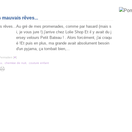
 mauvais rêves...
Au gré de mes promenades, comme par hasard (mais s
i, je vous jure !) j'arrive chez Lolie Shop Et il y avait du j
ersey velours Petit Bateau ! . Alors forcément, j'ai craqu
é !Et puis en plus, ma grande avait absolument besoin
d'un pyjama, ça tombait bien,...
Permalien [
#
]
au
,
chemise de nuit
,
couture enfant