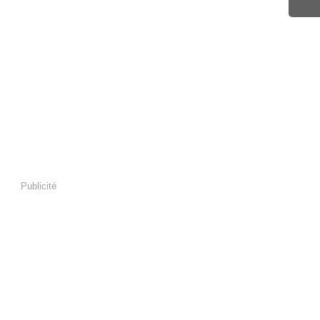
Avr
Ma
Fév
Jan
Publicité