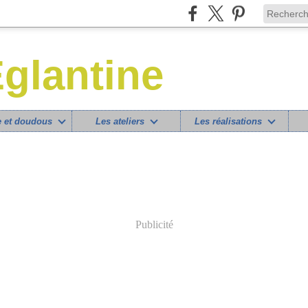
glantine
 et doudous
Les ateliers
Les réalisations
Publicité