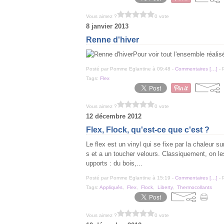
Vous aimez ?
0 vote
8 janvier 2013
Renne d'hiver
Pour voir tout l'ensemble réalis
Posté par Pomme Eglantine à 09:48 -
Commentaires [
…
]
- 
Tags:
Flex
Vous aimez ?
0 vote
12 décembre 2012
Flex, Flock, qu'est-ce que c'est ?
Le flex est un vinyl qui se fixe par la chaleur su
s et a un toucher velours. Classiquement, on le
upports : du bois,...
Posté par Pomme Eglantine à 15:19 -
Commentaires [
…
]
- 
Tags:
Appliqués
,
Flex
,
Flock
,
Liberty
,
Thermocollants
Vous aimez ?
0 vote