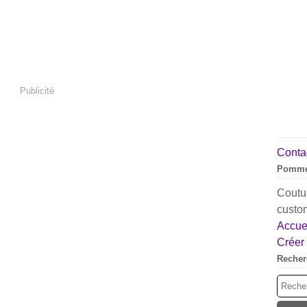
Publicité
Contac
Pomme
Coutur
custom
Accuei
Créer
Recher