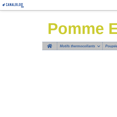
Pomme E
Home
Motifs thermocollants
Poupée