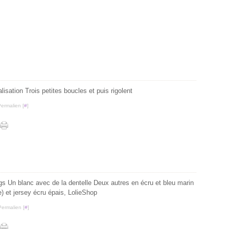
lisation Trois petites boucles et puis rigolent
Permalien [
#
]
gs Un blanc avec de la dentelle Deux autres en écru et bleu marin
) et jersey écru épais, LolieShop
Permalien [
#
]