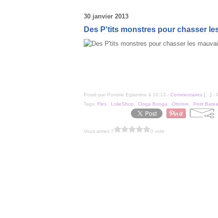
30 janvier 2013
Des P'tits monstres pour chasser les
Posté par Pomme Eglantine à 10:13 -
Commentaires [
…
]
- 
Tags:
Flex
,
LolieShop
,
Ooga Booga
,
Ottobre
,
Petit Bate
Vous aimez ?
0 vote