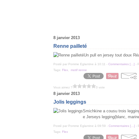
8 janvier 2013
Renne pailleté
Un pull en jersey tout doux Réa
Posté par Pomme Eglantine à 10:11 -
Commentaires [
…
]
- 
Tags:
Flex
,
motif renne
Vous aimez ?
0 vote
8 janvier 2013
Jolis leggings
Smichkine a cousu trois leggin
e Jerseys legging(blanc, marine
Posté par Pomme Eglantine à 09:59 -
Commentaires [
…
]
- 
Tags:
Flex