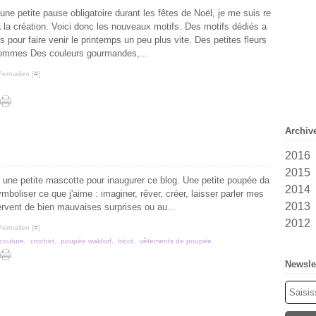
une petite pause obligatoire durant les fêtes de Noël, je me suis re
 la création. Voici donc les nouveaux motifs. Des motifs dédiés a
les pour faire venir le printemps un peu plus vite. Des petites fleurs
ommes Des couleurs gourmandes,...
Permalien [
#
]
Archiv
2016
2015
Fév
 une petite mascotte pour inaugurer ce blog. Une petite poupée da
2014
Jan
Ma
ymboliser ce que j'aime : imaginer, rêver, créer, laisser parler mes
2013
Fév
Oct
ervent de bien mauvaises surprises ou au...
2012
Jan
Se
Dé
Permalien [
#
]
Jui
Oct
Dé
couture
,
crochet
,
poupée waldorf
,
tricot
,
vêtements de poupée
Ma
Se
Newsle
Avr
Juil
Ma
Jui
Fév
Ma