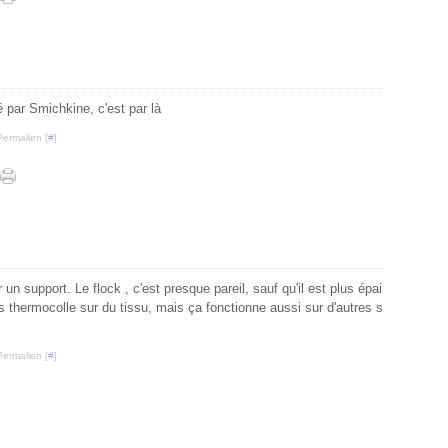
é par Smichkine, c'est par là
Permalien [
#
]
r un support. Le flock , c'est presque pareil, sauf qu'il est plus épai
s thermocolle sur du tissu, mais ça fonctionne aussi sur d'autres s
Permalien [
#
]